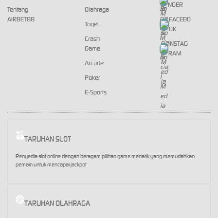
NGER
Tentang
Olahraga
AIRBET88
FACEBO
Togel
OK
Crash
INSTAG
Game
RAM
Arcade
Poker
E-Sports
TARUHAN SLOT
Penyedia slot online dengan beragam pilihan game menarik yang memudahkan
pemain untuk mencapai jackpot
TARUHAN OLAHRAGA