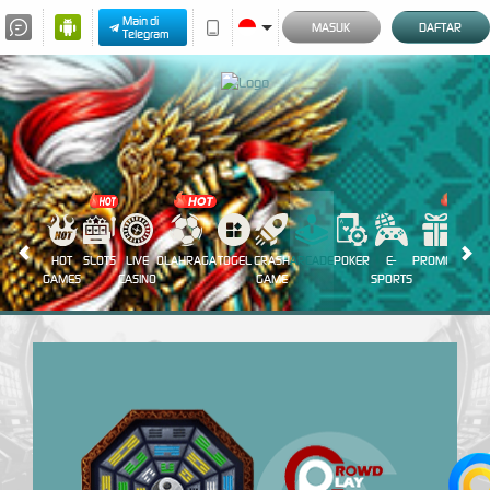
Main di
MASUK
DAFTAR
Telegram
HOT
SLOTS
LIVE
OLAHRAGA
TOGEL
CRASH
ARCADE
POKER
E-
PROMOSI
GAMES
CASINO
GAME
SPORTS