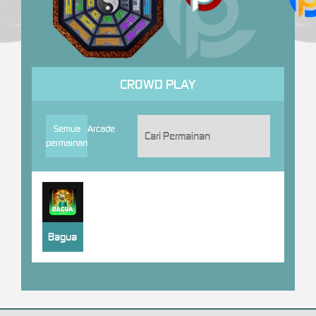
CROWD PLAY
Semua
Arcade
permainan
Bagua