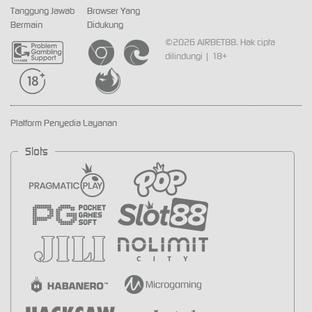
Tanggung Jawab
Browser Yang
Bermain
Didukung
©2026 AIRBET88. Hak cipta
dilindungi | 18+
Platform Penyedia Layanan
Slots