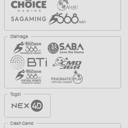
Olahraga
Togel
Crash Game