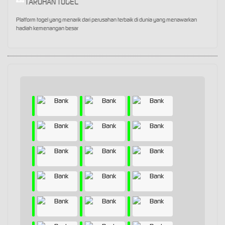
TARUHAN TOGEL
Platform togel yang menarik dari perusahan terbaik di dunia yang menawarkan
hadiah kemenangan besar