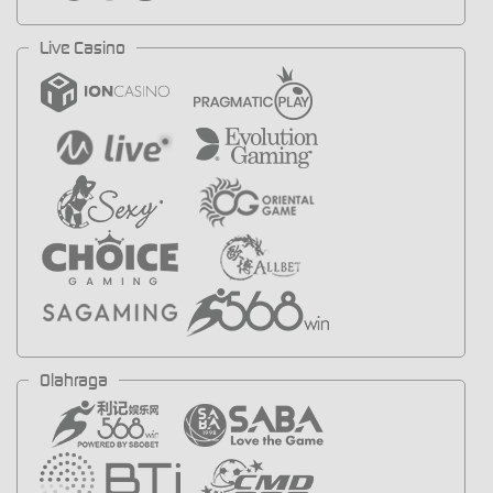
Live Casino
Olahraga