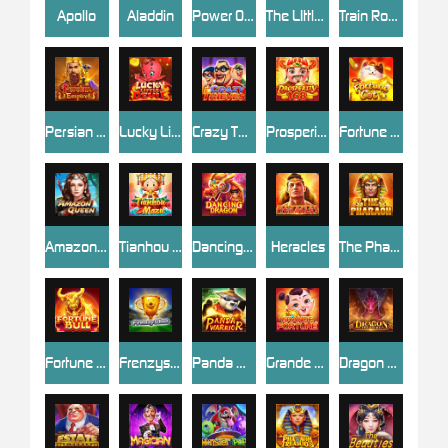
Apollo
Aladdin
Power Of Thor
The LIttle Witch
Train Robber
Persian Empire
Lucky Little Devil
Crazy Thieves
Prosperity 168
Fortune Cat
Amazon Queen
Tianhou Mazu
Dancing Dragon
Heracles
The Pharaoh
Fortune Bull
Frenzyshot
Panda Warrior
Grande Fortune
Dragon Treasure