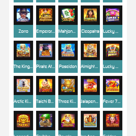
Zorro
Emperor Auspicious
Mahjong Infinity
Cleopatra
Lucky Wheel Deluxe
The King Of Olympus
Pirate Attack
Poseidon
Almighty Zeus
Lucky Wheel
Arctic King
Taichi Boy
Three Kings
Jalapeno Burst
Fever 777