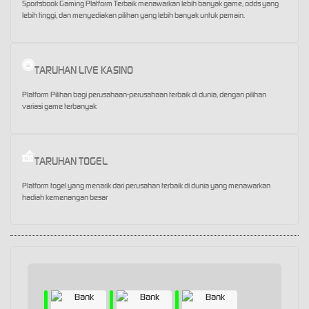
Sportsbook Gaming Platform Terbaik menawarkan lebih banyak game, odds yang
lebih tinggi, dan menyediakan pilihan yang lebih banyak untuk pemain.
TARUHAN LIVE KASINO
Platform Pilihan bagi perusahaan-perusahaan terbaik di dunia, dengan pilihan
variasi game terbanyak
TARUHAN TOGEL
Platform togel yang menarik dari perusahan terbaik di dunia yang menawarkan
hadiah kemenangan besar