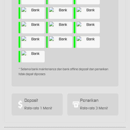
* Selama bank maintenance dan bank offline deposit dan penarikan
tidak dapat diproses
Deposit
Penarikan
Rata-rata 1 Menit
Rata-rata 3 Menit