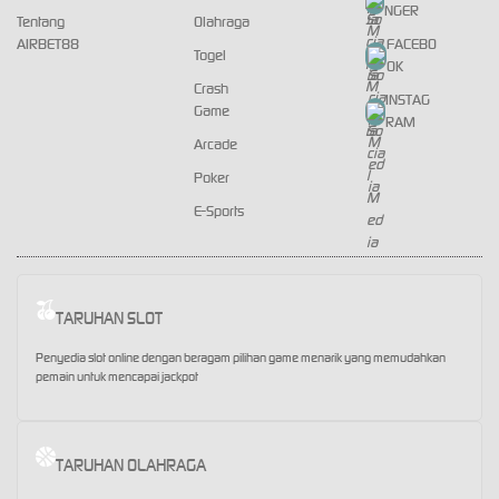
NGER
Tentang
Olahraga
AIRBET88
FACEBO
Togel
OK
Crash
INSTAG
Game
RAM
Arcade
Poker
E-Sports
TARUHAN SLOT
Penyedia slot online dengan beragam pilihan game menarik yang memudahkan
pemain untuk mencapai jackpot
TARUHAN OLAHRAGA