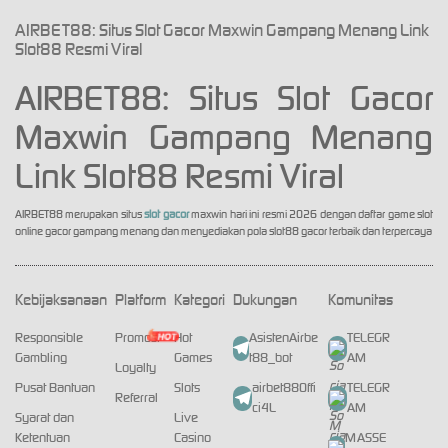
AIRBET88: Situs Slot Gacor Maxwin Gampang Menang Link
Slot88 Resmi Viral
AIRBET88: Situs Slot Gacor
Maxwin Gampang Menang
Link Slot88 Resmi Viral
AIRBET88 merupakan situs
slot gacor
maxwin hari ini resmi 2026 dengan daftar game slot
online gacor gampang menang dan menyediakan pola slot88 gacor terbaik dan terpercaya
Kebijaksanaan
Platform
Kategori
Dukungan
Komunitas
Responsible
Promosi
Hot
AsistenAirbe
TELEGR
Gambling
Games
t88_bot
AM
Loyalty
Pusat Bantuan
Slots
airbet88Offi
TELEGR
Referral
ci4L
AM
Syarat dan
Live
Ketentuan
Casino
MASSE