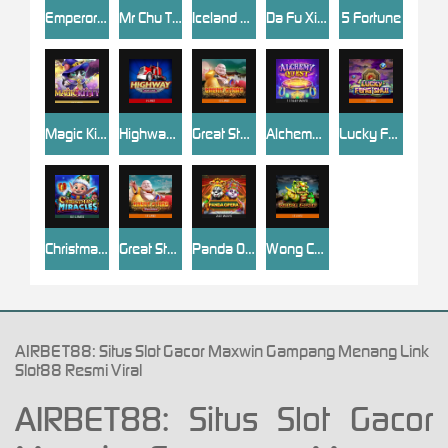
Emperor Gate
Mr Chu Tycoon
Iceland SA
Da Fu Xiao Fu
5 Fortune
Magic Kitty
Highway Fortune
Great Stars
Alchemy Quest Level Up
Lucky Feng Shui
Christmas Miracles
Great Stars SA
Panda Opera
Wong Choy
AIRBET88: Situs Slot Gacor Maxwin Gampang Menang Link
Slot88 Resmi Viral
AIRBET88: Situs Slot Gacor