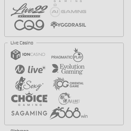
Live Casino