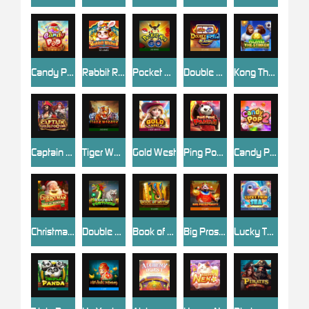
Candy Pop
Rabbit Riches
Pocket Mon Go
Double Flame
Kong The Striker
Captain Golds Fortune
Tiger Warrior
Gold West
Ping Pong Panda
Candy Pop 2
Christmas Tree of Wonders
Double Fortune
Book of Myth
Big Prosperity
Lucky Twin Sea