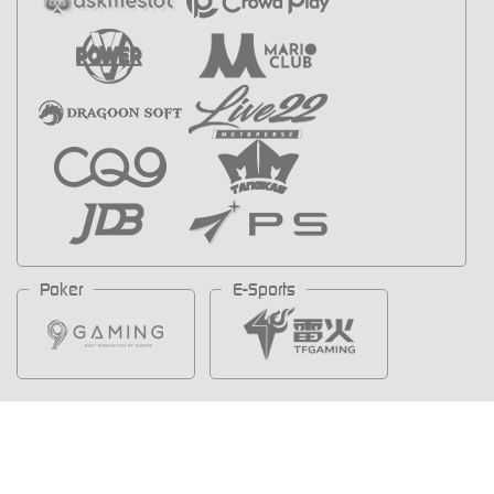
Poker
E-Sports