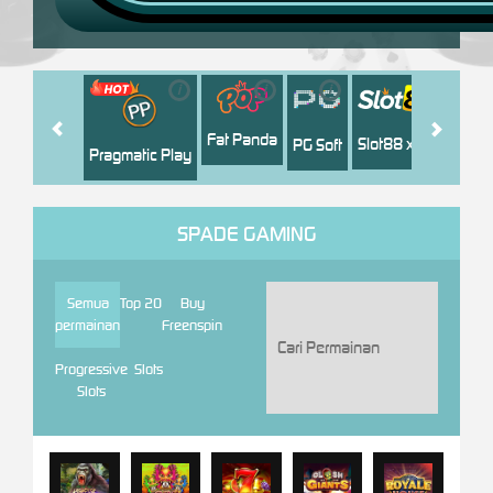
i
i
i
i
i
Jili
Fat Panda
Slot88 x PP
PG Soft
Pragmatic Play
SPADE GAMING
Semua
Top 20
Buy
permainan
Freenspin
Progressive
Slots
Slots