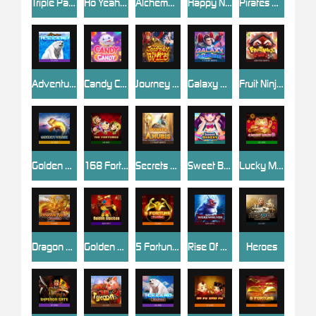
Triple Panda
Ho Yeah Monkey
Alchemy Quest Jackpot
Happy Neko
Pirates Gold Rush
Adventure Iceland
Candy Candy
Journey to the Wild
Galaxy Guardian
Fruit Ninja Fury
Golden Whale
168 Fortunes
Secrets of Anubis
Sweet Bakery
Lucky Meow
Dragon Gold SA
Golden Chicken
5 Fortune SA
Rise Of Werewolves
Heroes