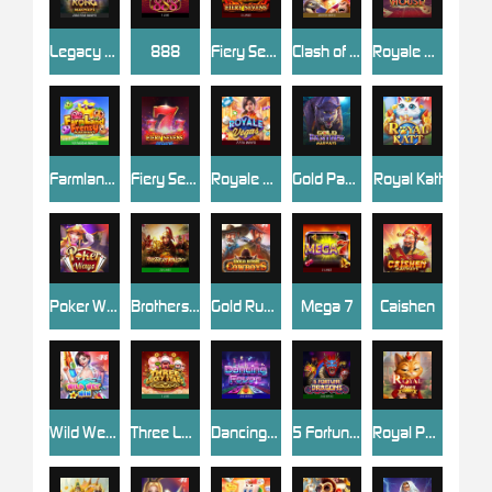
Legacy of Kong Maxways
888
Fiery Sevens
Clash of the Giants
Royale House
Farmland Frenzy Maxways
Fiery Sevens Exclusive
Royale Vegas
Gold Panther Maxways
Royal Katt
Poker Ways
Brothers kingdom
Gold Rush Cowboys
Mega 7
Caishen
Wild Wet Win
Three Lucky Stars
Dancing Fever
5 Fortune Dragons
Royal Paws Maxways