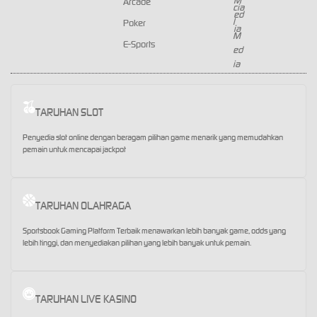
Arcade
Poker
E-Sports
TARUHAN SLOT
Penyedia slot online dengan beragam pilihan game menarik yang memudahkan
pemain untuk mencapai jackpot
TARUHAN OLAHRAGA
Sportsbook Gaming Platform Terbaik menawarkan lebih banyak game, odds yang
lebih tinggi, dan menyediakan pilihan yang lebih banyak untuk pemain.
TARUHAN LIVE KASINO