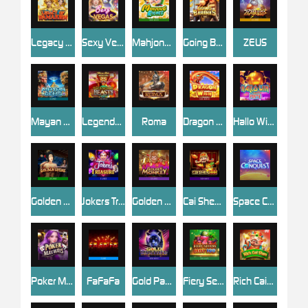
Legacy of Ramakien
Sexy Vegas
Mahjong Riches
Going Bananas Inc
ZEUS
Mayan Gems
Legendary Beasts Saga
Roma
Dragon Wish
Hallo Win Party
Golden Lotus SE
Jokers Treasure
Golden Monkey
Cai Shen 888
Space Conquest
Poker Maxways
FaFaFa
Gold Panther
Fiery Sevens Hot 100
Rich Caishen