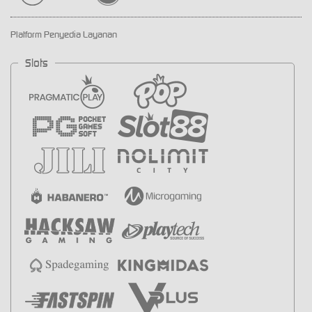
Platform Penyedia Layanan
Slots