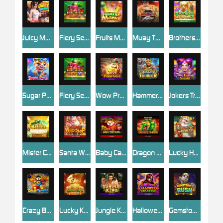
Juicy Market
Fiery Sevens Hot 5
Fruits Mania
Muay Thai Fighter
Brothers Kingdom 2
Sugar Party
Fiery Sevens Hot 50
Wow Prosperity
Hammer of Thunder
Jokers Treasure Exclusive
Mister Cashmore
Santa Wild Drop
Baby Cai Shen
Dragon Empire
Lucky Horse
Crazy Bomber
Lucky Koi Exclusive
Jungle King
Halloween Vacation
Gemstone Rush