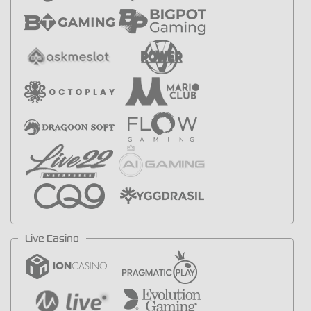
Live Casino