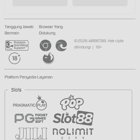
Tanggung Jawab
Browser Yang
Bermain
Didukung
©2026 AIRBET88. Hak cipta
dilindungi | 18+
Platform Penyedia Layanan
Slots