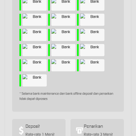
* Selama bank maintenance dan bank offline deposit dan penarikan
tidak dapat diproses
Deposit
Penarikan
Rata-rata 1 Menit
Rata-rata 3 Menit