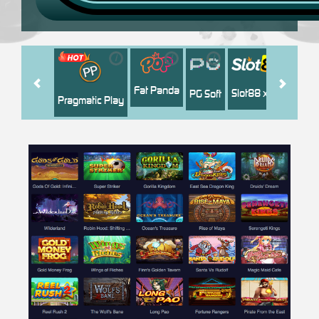
i
i
i
i
i
Jili
Fat Panda
Slot88 x PP
PG Soft
Pragmatic Play