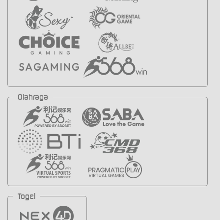
Olahraga
Togel