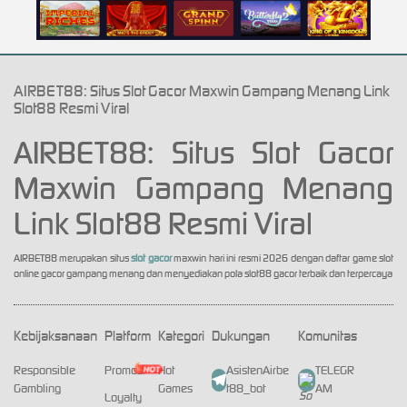
AIRBET88: Situs Slot Gacor Maxwin Gampang Menang Link
Slot88 Resmi Viral
AIRBET88: Situs Slot Gacor
Maxwin Gampang Menang
Link Slot88 Resmi Viral
AIRBET88 merupakan situs
slot gacor
maxwin hari ini resmi 2026 dengan daftar game slot
online gacor gampang menang dan menyediakan pola slot88 gacor terbaik dan terpercaya
Kebijaksanaan
Platform
Kategori
Dukungan
Komunitas
Responsible
Promosi
Hot
AsistenAirbe
TELEGR
Gambling
Games
t88_bot
AM
Loyalty