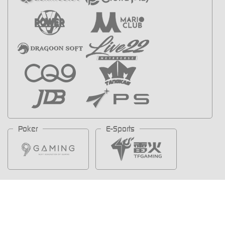
Poker
E-Sports