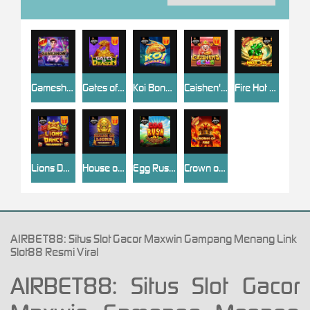
Gameshow Party Jackpot Play
Gates of Dragon Jackpot Play
Koi Bonanza Jackpot Play
Caishen's Gems Jackpot Play
Fire Hot 20 Jackpot Play
Lions Dance Megaways Jackpot Play
House of Lions Megaways Jackpot Play
Egg Rush Jackpot Play
Crown of Fire Jackpot Play
AIRBET88: Situs Slot Gacor Maxwin Gampang Menang Link
Slot88 Resmi Viral
AIRBET88: Situs Slot Gacor