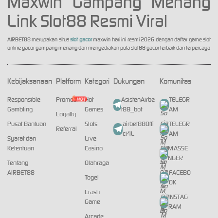
Maxwin Gampang Menang
Link Slot88 Resmi Viral
AIRBET88 merupakan situs
slot gacor
maxwin hari ini resmi 2026 dengan daftar game slot
online gacor gampang menang dan menyediakan pola slot88 gacor terbaik dan terpercaya
Kebijaksanaan
Platform
Kategori
Dukungan
Komunitas
Responsible
Promosi
Hot
AsistenAirbe
TELEGR
Gambling
Games
t88_bot
AM
Loyalty
Pusat Bantuan
Slots
airbet88Offi
TELEGR
Referral
ci4L
AM
Syarat dan
Live
Ketentuan
Casino
MASSE
NGER
Tentang
Olahraga
AIRBET88
FACEBO
Togel
OK
Crash
INSTAG
Game
RAM
Arcade