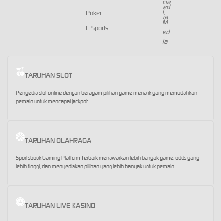
Poker
E-Sports
TARUHAN SLOT
Penyedia slot online dengan beragam pilihan game menarik yang memudahkan
pemain untuk mencapai jackpot
TARUHAN OLAHRAGA
Sportsbook Gaming Platform Terbaik menawarkan lebih banyak game, odds yang
lebih tinggi, dan menyediakan pilihan yang lebih banyak untuk pemain.
TARUHAN LIVE KASINO