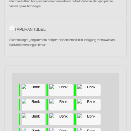
Platform Pilihan bagi perusahaan-perusahaan terbaik di dunia, dengan pilihan
variasi game terbanyak
TARUHAN TOGEL
Platform togel yang menarik dari perusahan terbaik di dunia yang menawarkan
hadiah kemenangan besar