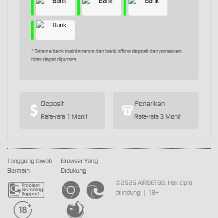
* Selama bank maintenance dan bank offline deposit dan penarikan
tidak dapat diproses
Deposit
Penarikan
Rata-rata 1 Menit
Rata-rata 3 Menit
Tanggung Jawab
Browser Yang
Bermain
Didukung
©2026 AIRBET88. Hak cipta
dilindungi | 18+