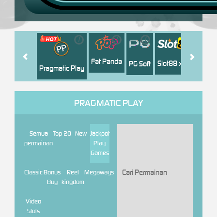
i
i
i
i
i
Jili
Fat Panda
Slot88 x PP
PG Soft
Pragmatic Play
PRAGMATIC PLAY
Semua
Top 20
New
Jackpot
permainan
Play
Games
Classic
Bonus
Reel
Megaways
Buy
kingdom
Video
Slots