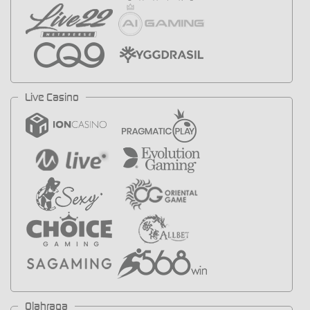
Live Casino
Olahraga