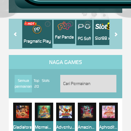
i
i
i
i
i
Jili
Fat Panda
Slot88 x PP
PG Soft
Pragmatic Play
NAGA GAMES
Semua
Top
Slots
permainan
20
Gladiators
Mermaid's Treasure
Adventures Of Caramelo
Amazing Circus
Aphrodite - Goddess of Love