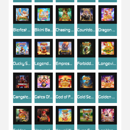
Bierfest Delight
Bikini Babes
Chasing Leprechaun Coins
Countdown to Fortune
Dragon Wonder
Ducky Spin
Legendary El Toro
Empress of the Black Seas
Forbidden Island
Longevity dragon(Fulong)
Gangster's Paradise
Gates Of Kunlun
God of Fortune
Gold Seekers
Golden Gallop