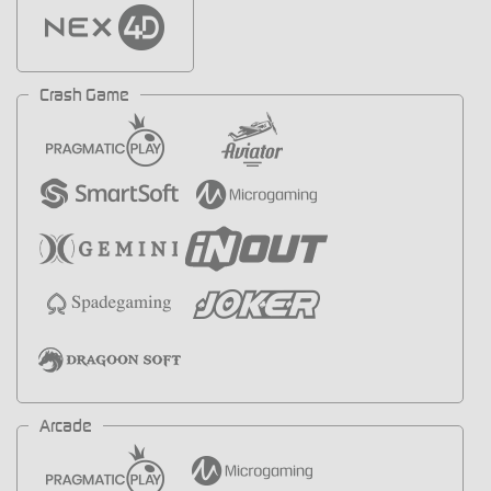
Crash Game
Arcade