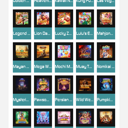
Golden Hatch
Heavenly Sage
Kawaii Neko
Kung Fu Warrior
Las Vegas Party
Legend of the White and Green Snake
Lion Dance Fortune
Lucky Zhu
Lulu's Enchanted Forest
Mahjong Fortune
Mayan Gold Hunt
Mega Wild Safari
Mochi Mochi
Muay Thai Arena
Nomikai Fever
Mysteries of Pandora
Pawsome Xmas
Persian Gems
Wild West Saloon
Pumpkin Night