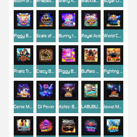
Boom of Prosperity
Rhapsody of Muertos
Starry Adventure
BlackJack21
Sugar Crush
Piggy Bank Gold
Scale of Heaven: Anubis
Bunny to the Moon
Royal Ace
World Cup Final
Pirate Treasure Hunt
Crazy Bounty
Piggy Bank Gold 2
Buffalo Rush HIGHROLLER
Fighting Bull
Genie Mystery
DJ Fever
Aztec: Bonus Hunt
LABUBU: Fall In Wild
Jewel Mastermind