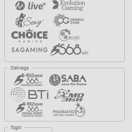
Olahraga
Togel