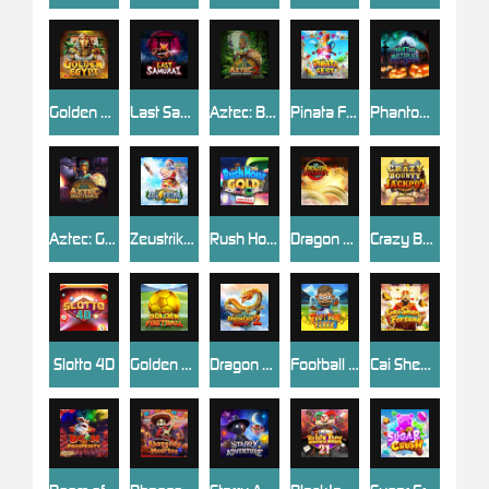
Golden Egypt
Last Samurai
Aztec: Bonus Hunt 2
Pinata Fest
Phantom Multiplier
Aztec: Gold Temple
Zeustrike Xmas
Rush Hour Gold
Dragon Chi’s Quest
Crazy Bounty: Jackpot
Slotto 4D
Golden Football
Dragon Chi's Quest 2
Football Fever
Cai Shen Fortune