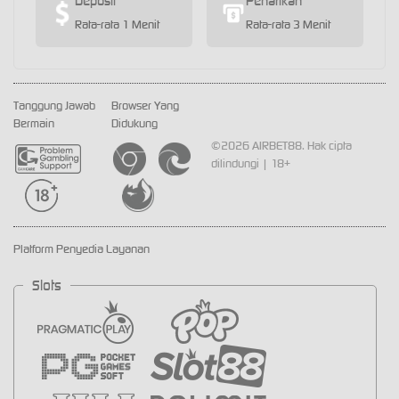
Deposit
Penarikan
Rata-rata 1 Menit
Rata-rata 3 Menit
Tanggung Jawab
Browser Yang
Bermain
Didukung
©2026 AIRBET88. Hak cipta
dilindungi | 18+
Platform Penyedia Layanan
Slots