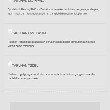
TARUHAN OLAHRAGA
Sportsbook Gaming Platform Terbaik menawarkan lebih banyak game, odds yang
lebih tinggi, dan menyediakan pilihan yang lebih banyak untuk pemain.
TARUHAN LIVE KASINO
Platform Pilihan bagi perusahaan-perusahaan terbaik di dunia, dengan pilihan
variasi game terbanyak
TARUHAN TOGEL
Platform togel yang menarik dari perusahan terbaik di dunia yang menawarkan
hadiah kemenangan besar