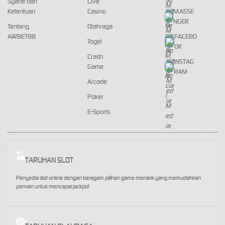
Syarat dan
Live
Ketentuan
Casino
MASSE
NGER
Tentang
Olahraga
AIRBET88
FACEBO
Togel
OK
Crash
INSTAG
Game
RAM
Arcade
Poker
E-Sports
TARUHAN SLOT
Penyedia slot online dengan beragam pilihan game menarik yang memudahkan
pemain untuk mencapai jackpot