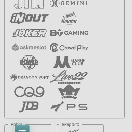
Poker
E-Sports