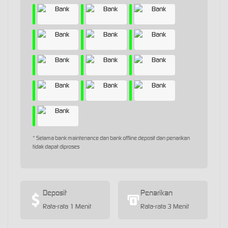
* Selama bank maintenance dan bank offline deposit dan penarikan
tidak dapat diproses
Deposit
Penarikan
Rata-rata 1 Menit
Rata-rata 3 Menit