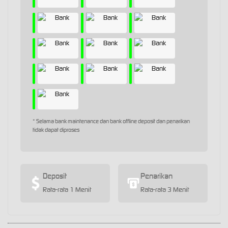
* Selama bank maintenance dan bank offline deposit dan penarikan
tidak dapat diproses
Deposit
Penarikan
Rata-rata 1 Menit
Rata-rata 3 Menit