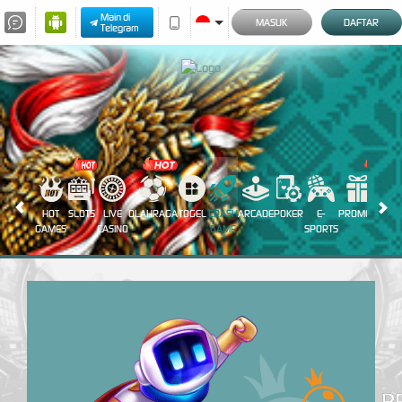
Main di
MASUK
DAFTAR
Telegram
HOT
SLOTS
LIVE
OLAHRAGA
TOGEL
CRASH
ARCADE
POKER
E-
PROMOSI
GAMES
CASINO
GAME
SPORTS