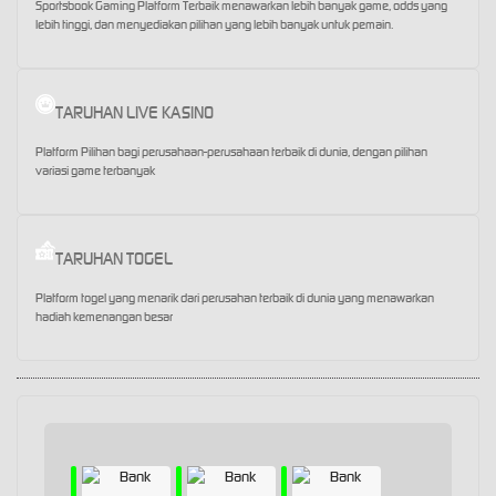
Sportsbook Gaming Platform Terbaik menawarkan lebih banyak game, odds yang
lebih tinggi, dan menyediakan pilihan yang lebih banyak untuk pemain.
TARUHAN LIVE KASINO
Platform Pilihan bagi perusahaan-perusahaan terbaik di dunia, dengan pilihan
variasi game terbanyak
TARUHAN TOGEL
Platform togel yang menarik dari perusahan terbaik di dunia yang menawarkan
hadiah kemenangan besar