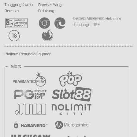
Tanggung Jawab
Browser Yang
Bermain
Didukung
©2026 AIRBET88. Hak cipta
dilindungi | 18+
Platform Penyedia Layanan
Slots