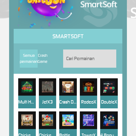
SMARTSOFT
Semua
Crash
permainan
Game
Multi Hot Wheel
JetX3
Crash Duel X
RodeoX
DoubleX
ChickenWays
Chicken Highway
Bottle Mania
TowerX
4 Bonuses Bonanza