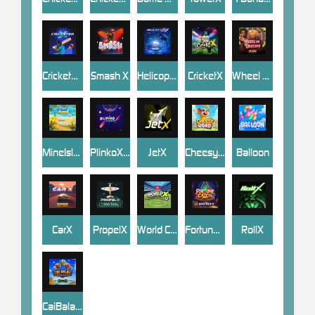
CricketerX
Smash X
HelicopterX
CricketX
Wheel Of Destiny
MineIsland
PlinkoXClassic
JetX
Cheesy Road
Balloon
CarX
PropelX
World Champion X
Fortune Catch
RollX
CaiBalaoCappadocia