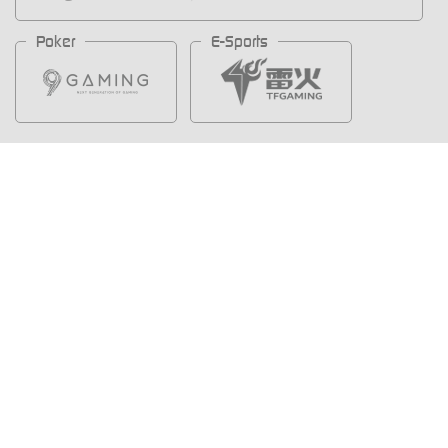
Poker
E-Sports