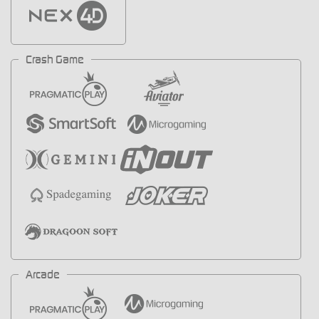
Crash Game
Arcade