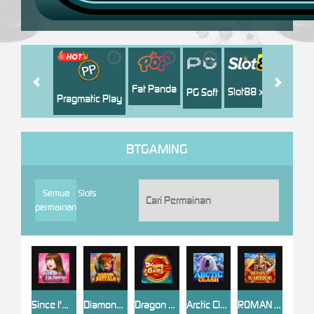
i
i
i
i
i
Jili
Fat Panda
Slot88 x PP
PG Soft
Pragmatic Play
BTGAMING
Semua
Slots
permainan
Since I'm here
Diamond buffalo
Dragon Gem2
Arctic Clash
ROMAN WARRIOR