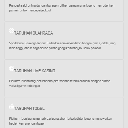
Penyedia slot online dengan beragam pilihan game menarik yang memudahkan
pemain untuk mencapai jackpot
TARUHAN OLAHRAGA
Sportsbook Gaming Platform Terbaik menawarkan lebih banyak game, odds yang
lebih tinggi, dan menyediakan pilihan yang lebih banyak untuk pemain.
TARUHAN LIVE KASINO
Platform Pilihan bagi perusahaan-perusahaan terbaik di dunia, dengan pilihan
variasi game terbanyak
TARUHAN TOGEL
Platform togel yang menarik dari perusahan terbaik di dunia yang menawarkan
hadiah kemenangan besar