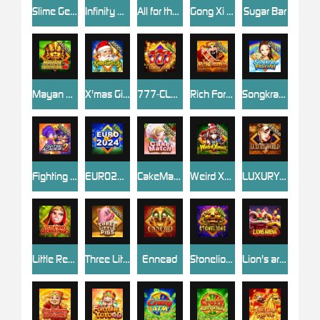
Slime Gem
Infinity Mining
All for the Winner
Gong Xi Fa Cai
Sugar Bar
Mayan Adventure2
X'mas Gift City
777-CLASSIC STYLE
Rich Fortune 2
Songkran Festival
Fighting Academy 2
EURO2024
CakeMatch
Weird Xmas
LUXURY WORLD
Little Red Riding Hood
Three Little Pigs
Ennead
Stonelions
Lion's area