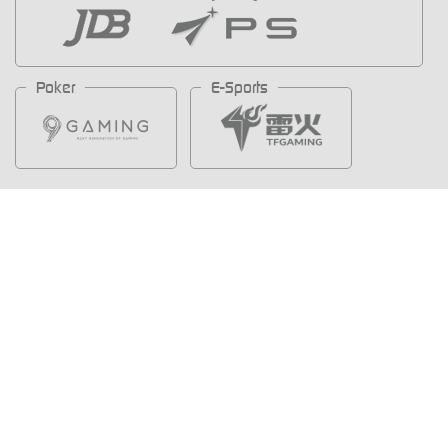
Poker
E-Sports