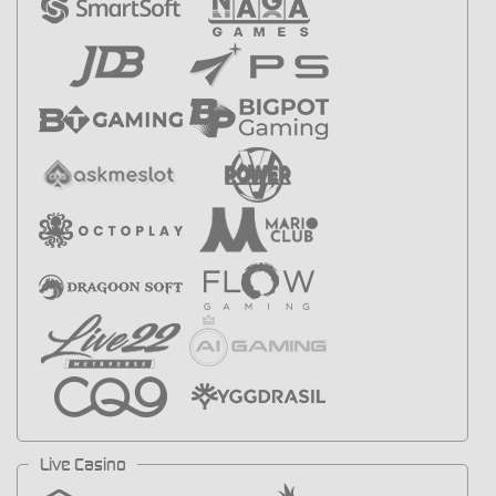
Live Casino