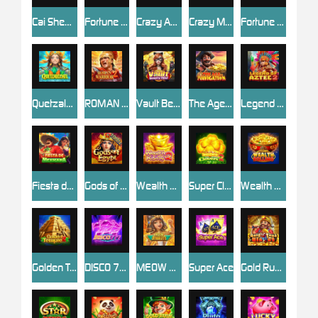
Cai Shen Arrives!
Fortune Toto 4D
Crazy ATM
Crazy Money Rolling
Fortune Horse
Quetzalcoatl
ROMAN WARRIOR2
Vault Beauty Thief
The Age Of Navigation
Legend of Aztec2
Fiesta de Mexicana
Gods of Egypt
Wealth Rising 2
Super Clovers 2
Wealth Rolling
Golden Temple2
DISCO 777
MEOW DYNASTY
Super Ace
Gold Rush Blast