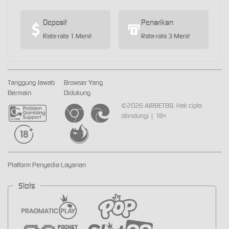
Deposit
Penarikan
Rata-rata 1 Menit
Rata-rata 3 Menit
Tanggung Jawab
Browser Yang
Bermain
Didukung
©2026 AIRBET88. Hak cipta
dilindungi | 18+
Platform Penyedia Layanan
Slots