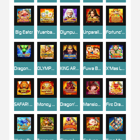
Big Eater
Yuanbao Mahjong
Olympus - Zeus
Unparalleled Phoenix Dynasty
Fortune's Treasure
Dragon777
OLYMPUS DEMETER
KING ARTHUR
Fuwa Baoxi
X'Mas LABUBU
SAFARI HEAT 2-MULTIPLY FUN
Money Rush
Dragon’s Treasures
Mansion Battle Royale
Fire Dragon