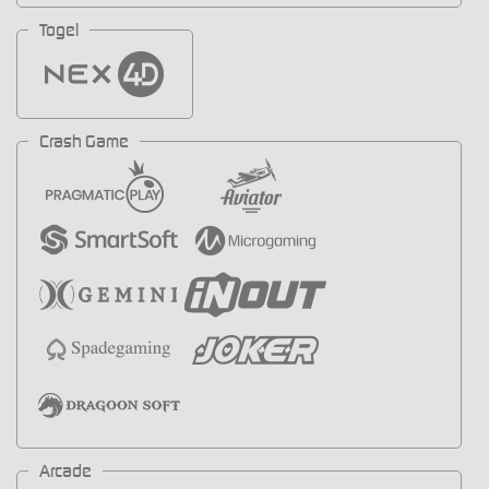
Togel
Crash Game
Arcade