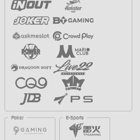
Poker
E-Sports