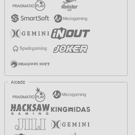
Arcade