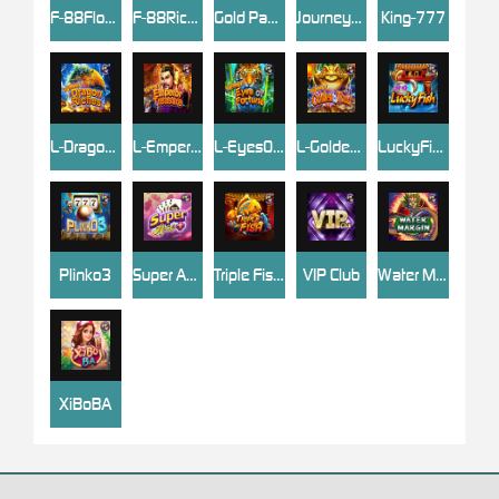
F-88Flower(H5)
F-88Riches(H5)
Gold Panda(H5)
JourneyToTheWest
King-777
L-DragonRiches
L-EmperorTreasure
L-EyesOfFortune
L-GoldenToad
LuckyFish
Plinko3
Super Ace+
Triple Fish(H5)
VIP Club
Water Margin(H5)
XiBoBA