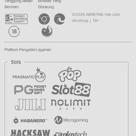
Tanggung Jawab
Browser Yang
Bermain
Didukung
©2026 AIRBET88. Hak cipta
dilindungi | 18+
Platform Penyedia Layanan
Slots