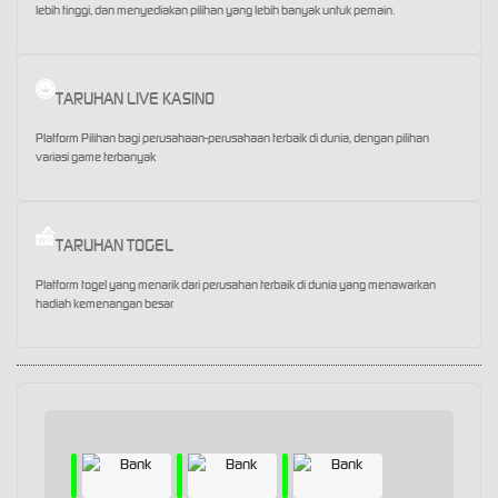
lebih tinggi, dan menyediakan pilihan yang lebih banyak untuk pemain.
TARUHAN LIVE KASINO
Platform Pilihan bagi perusahaan-perusahaan terbaik di dunia, dengan pilihan
variasi game terbanyak
TARUHAN TOGEL
Platform togel yang menarik dari perusahan terbaik di dunia yang menawarkan
hadiah kemenangan besar