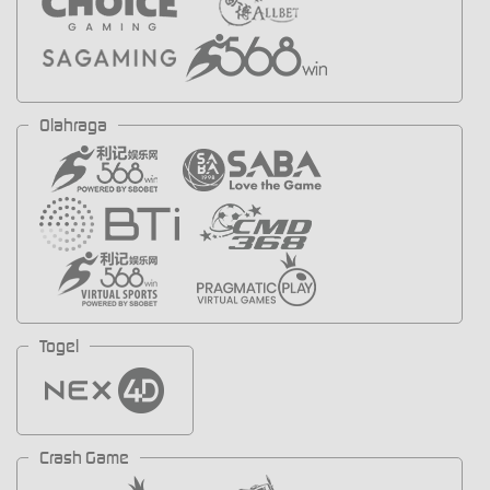
Olahraga
Togel
Crash Game