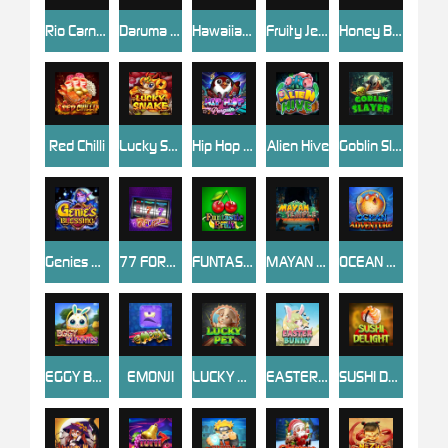
Rio Carnival
Daruma Block
Hawaiian Totem
Fruity Jester
Honey Bee Bee
Red Chilli
Lucky Snake
Hip Hop Penguin
Alien Hive
Goblin Slayer
Genies Blessing
77 FORTUNE
FUNTASTIC FRUIT
MAYAN TEMPLE
OCEAN ADVENTURE
EGGY BUNNIES
EMONJI
LUCKY PET
EASTER BUNNY
SUSHI DELIGHT