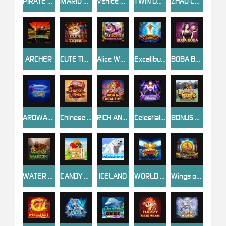
PIRATE LEGEND
MARIO AND FRIENDS
Venice Mask
TWIN DRAGON
ZHAO CAI TONG ZHI
ARCHER
CUTE TIGER
Alice Wonderland
Excalibur Legend
BOBA BOBA
AROWANAS LUCK
Chinese Fair
RICH AND WEALTHY
Celestial Goddess
BONUS BEAR
WATER MARGIN
CANDY CRUSH
ICELAND
WORLD CUP FRENZY
Wings of God