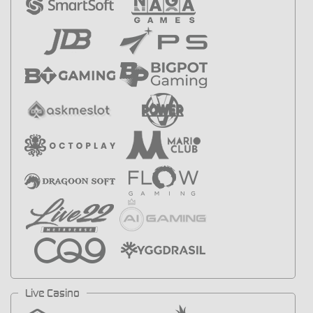
Live Casino