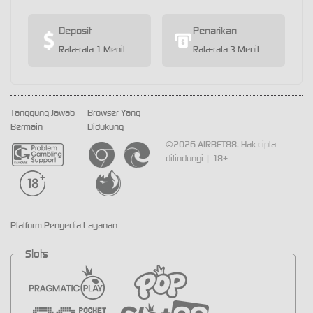
Deposit
Penarikan
Rata-rata 1 Menit
Rata-rata 3 Menit
Tanggung Jawab
Browser Yang
Bermain
Didukung
©2026 AIRBET88. Hak cipta
dilindungi | 18+
Platform Penyedia Layanan
Slots