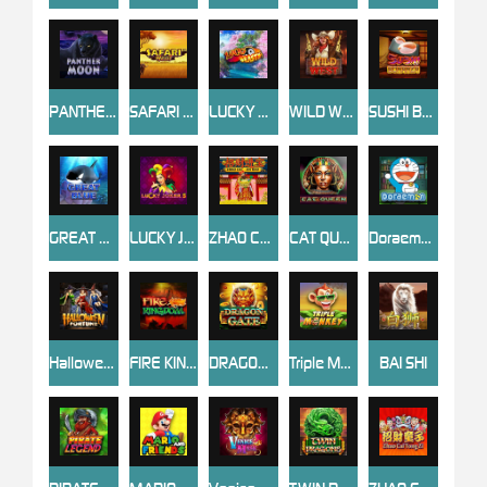
PANTHER MOON
SAFARI HEAT
LUCKY BEASTS
WILD WEST
SUSHI BONANZA
GREAT BLUE
LUCKY JOKER 5
ZHAO CAI JIN BAO
CAT QUEEN
Doraemon
Halloween Fortune
FIRE KINGDOM
DRAGON GATE
Triple Monkey
BAI SHI