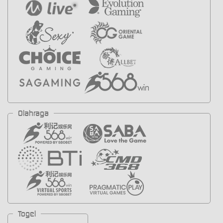
Olahraga
Togel