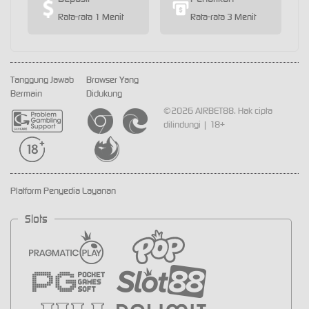
Rata-rata 1 Menit
Rata-rata 3 Menit
Tanggung Jawab
Browser Yang
Bermain
Didukung
©2026 AIRBET88. Hak cipta
dilindungi | 18+
Platform Penyedia Layanan
Slots