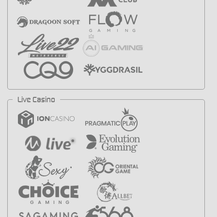
Live Casino