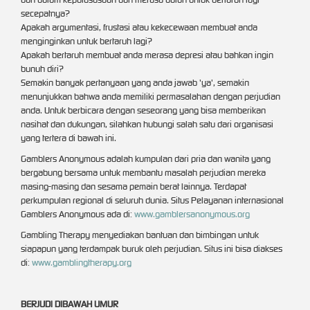
secepatnya?
Apakah argumentasi, frustasi atau kekecewaan membuat anda
menginginkan untuk bertaruh lagi?
Apakah bertaruh membuat anda merasa depresi atau bahkan ingin
bunuh diri?
Semakin banyak pertanyaan yang anda jawab 'ya', semakin
menunjukkan bahwa anda memiliki permasalahan dengan perjudian
anda. Untuk berbicara dengan seseorang yang bisa memberikan
nasihat dan dukungan, silahkan hubungi salah satu dari organisasi
yang tertera di bawah ini.
Gamblers Anonymous adalah kumpulan dari pria dan wanita yang
bergabung bersama untuk membantu masalah perjudian mereka
masing-masing dan sesama pemain berat lainnya. Terdapat
perkumpulan regional di seluruh dunia. Situs Pelayanan internasional
Gamblers Anonymous ada di:
www.gamblersanonymous.org
Gambling Therapy menyediakan bantuan dan bimbingan untuk
siapapun yang terdampak buruk oleh perjudian. Situs ini bisa diakses
di:
www.gamblingtherapy.org
BERJUDI DIBAWAH UMUR