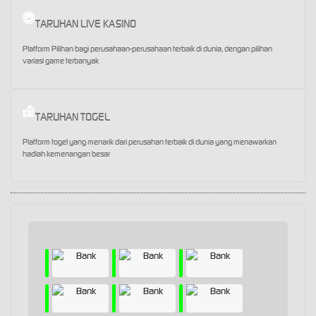
TARUHAN LIVE KASINO
Platform Pilihan bagi perusahaan-perusahaan terbaik di dunia, dengan pilihan
variasi game terbanyak
TARUHAN TOGEL
Platform togel yang menarik dari perusahan terbaik di dunia yang menawarkan
hadiah kemenangan besar