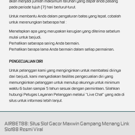
akan menjadi jumlah maksimum taruhan yang dapat anda pasang
pada periode tujuh (7) hari berturut-turut.
Untuk membantu Anda dalam pengaturan batas yang tepat, cobalah
untuk merenungkan beberapa hal :
Menetapkan apa yang merupakan kerugian yang diterima sebelum
mulai untuk berjudi.
Perhatikan seberapa sering Anda bermain.
Perhatikan berapa lama Anda bermain dalam setiap permainan.
PENGECUALIAN DIRI
Untuk pelanggan kami yang menginginkan untuk membatasi dirinya
dari berjudi, kami menyediakan fasilitas pengecualian diri yang
memungkinkan pelanggan untuk menutup akunnya untuk minimum
waktu 6 bulan sampai 5 tahun sesuai dengan permintaan. Silahkan
hubungi Petugas Layanan Pelanggan melalui “Live Chat” yang ada di
situs untuk informasi lebih lanjut.
AIRBET88: Situs Slot Gacor Maxwin Gampang Menang Link
Slot88 Resmi Viral