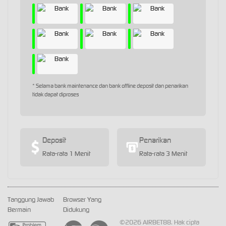
* Selama bank maintenance dan bank offline deposit dan penarikan
tidak dapat diproses
Deposit
Penarikan
Rata-rata 1 Menit
Rata-rata 3 Menit
Tanggung Jawab
Browser Yang
Bermain
Didukung
©2026 AIRBET88. Hak cipta