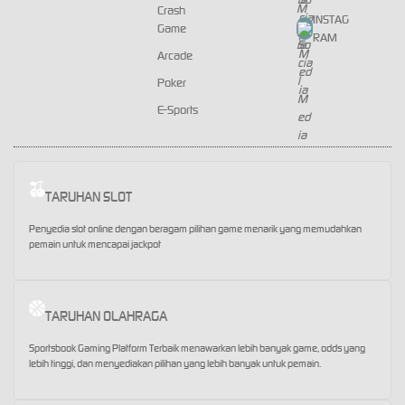
Crash
INSTAG
Game
RAM
Arcade
Poker
E-Sports
TARUHAN SLOT
Penyedia slot online dengan beragam pilihan game menarik yang memudahkan
pemain untuk mencapai jackpot
TARUHAN OLAHRAGA
Sportsbook Gaming Platform Terbaik menawarkan lebih banyak game, odds yang
lebih tinggi, dan menyediakan pilihan yang lebih banyak untuk pemain.