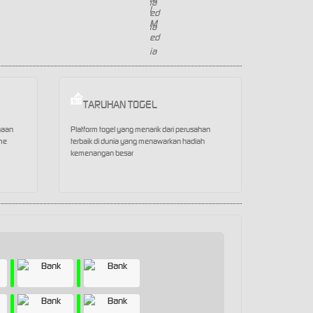
TARUHAN TOGEL
haan
Platform togel yang menarik dari perusahan
ame
terbaik di dunia yang menawarkan hadiah
kemenangan besar