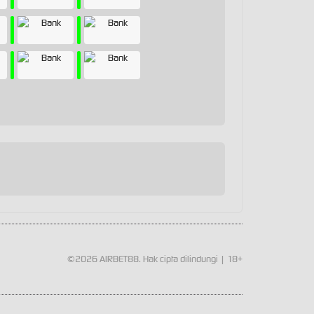
©2026 AIRBET88. Hak cipta dilindungi | 18+