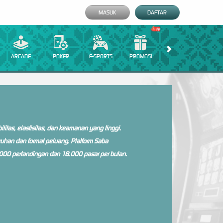
MASUK
DAFTAR
ARCADE
POKER
E-SPORTS
PROMOSI
litas, elastisitas, dan keamanan yang tinggi.
ruhan dan format peluang. Platform Saba
5000 pertandingan dan 18.000 pasar per bulan.