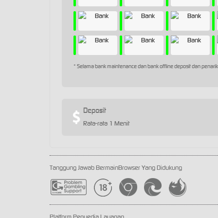
* Selama bank maintenance dan bank offline deposit dan penarik
Deposit
Rata-rata 1 Menit
Tanggung Jawab Bermain
Browser Yang Didukung
Platform Penyedia Layanan