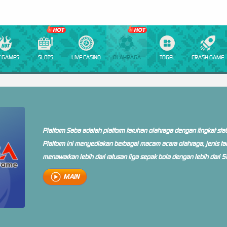
T GAMES
SLOTS
LIVE CASINO
OLAHRAGA
TOGEL
CRASH GAME
Platform Saba adalah platform taruhan olahraga dengan tingkat stabi
Platform ini menyediakan berbagai macam acara olahraga, jenis ta
menawarkan lebih dari ratusan liga sepak bola dengan lebih dari 
MAIN