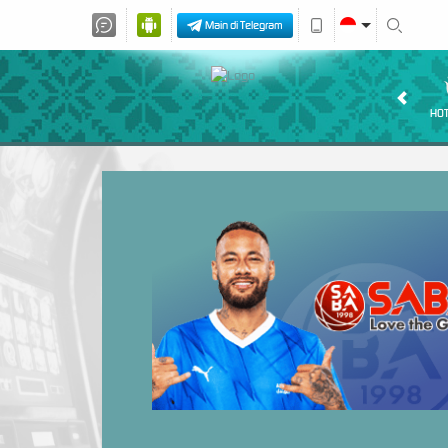
Main di Telegram
HO