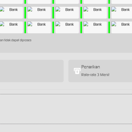
an tidak dapat diproses
Penarikan
Rata-rata 3 Menit