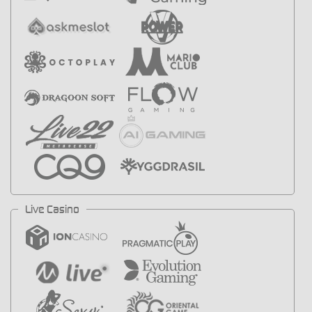
Live Casino