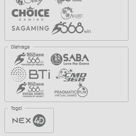
Olahraga
Togel