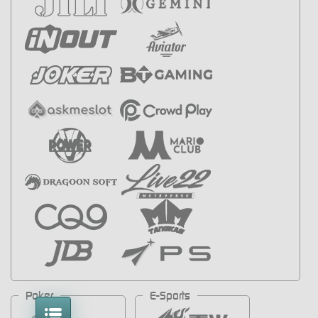
Poker
E-Sports