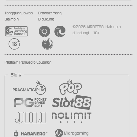
Tanggung Jawab
Browser Yang
Bermain
Didukung
©2026 AIRBET88. Hak cipta
dilindungi | 18+
Platform Penyedia Layanan
Slots