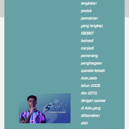
rangkaian
produk
permainan
yang lengkap.
SBOBET
berhasil
menjadi
pemenang
penghargaan
operator terbaik
Asia pada
tahun 2009
dan 2010,
dengan operasi
di Asia yang
dilisensikan
oleh