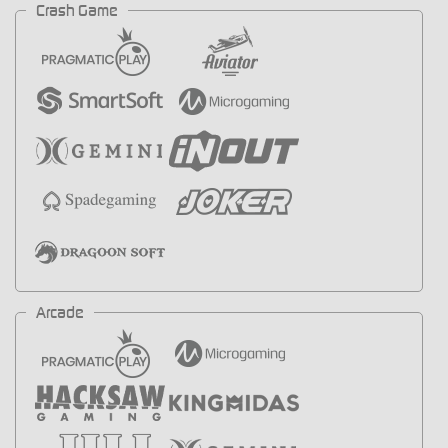
Crash Game
Arcade