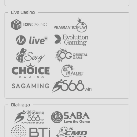
Live Casino
Olahraga