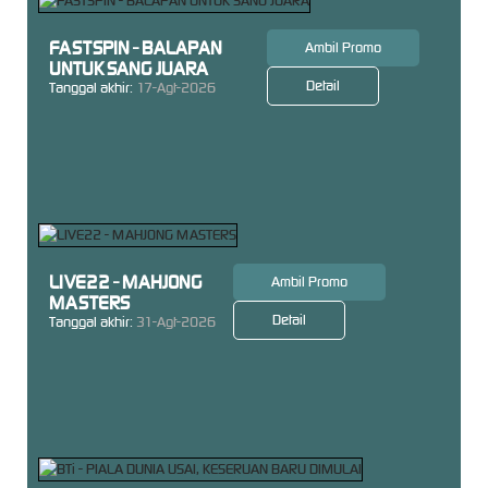
FASTSPIN - BALAPAN
Ambil Promo
UNTUK SANG JUARA
Detail
Tanggal akhir:
17-Agt-2026
LIVE22 - MAHJONG
Ambil Promo
MASTERS
Detail
Tanggal akhir:
31-Agt-2026