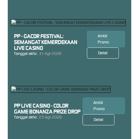
PP - GACOR FESTIVAL:
Ambil
SEMANGAT KEMERDEKAAN
Promo
LIVE CASINO
Detail
Tanggal akhir:
31-Agt-2026
Ambil
PP LIVE CASINO - COLOR
Promo
GAME BONANZA PRIZE DROP
Tanggal akhir:
23-Agt-2026
Detail