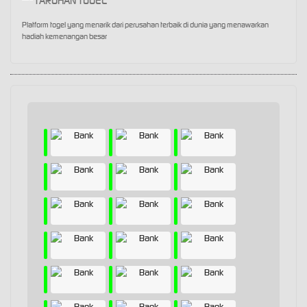
TARUHAN TOGEL
Platform togel yang menarik dari perusahan terbaik di dunia yang menawarkan
hadiah kemenangan besar