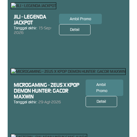
JILI - LEGENDA
Ambil Promo
JACKPOT
Tanggal akhir:
15-Sep-
Detail
2026
MICROGAMING - ZEUS X KPOP
Ambil
DEMON HUNTER: GACOR
Promo
MAXWIN
Detail
Tanggal akhir:
29-Agt-2026