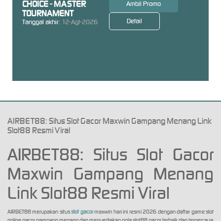
CHOICE - MASTER
Ambil Promo
TOURNAMENT
Detail
Tanggal akhir:
12-Agt-2026
AIRBET88: Situs Slot Gacor Maxwin Gampang Menang Link
Slot88 Resmi Viral
AIRBET88: Situs Slot Gacor
Maxwin Gampang Menang
Link Slot88 Resmi Viral
AIRBET88 merupakan situs
slot gacor
maxwin hari ini resmi 2026 dengan daftar game slot
online gacor gampang menang dan menyediakan pola slot88 gacor terbaik dan terpercaya