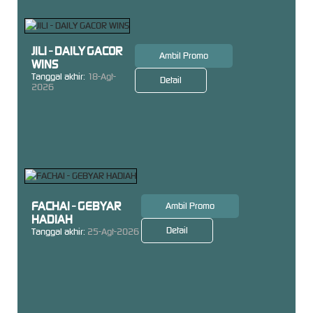
JILI - DAILY GACOR
Ambil Promo
WINS
Tanggal akhir:
18-Agt-
Detail
2026
FACHAI - GEBYAR
Ambil Promo
HADIAH
Detail
Tanggal akhir:
25-Agt-2026