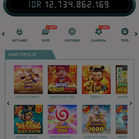
IDR
12,734,062,169
HOT GAMES
SLOTS
LIVE CASINO
OLAHRAGA
TOGEL
GAME POPULER
GATES OF OLYMPUS POP
BANG GACOR 1000
NEZHA 2
MAHJONG MAX
WUKONG - BLACK SCATTER
SWEET BONANZA 2500
GATES OF OLYMPUS 1000
PIRATE QUEST 1