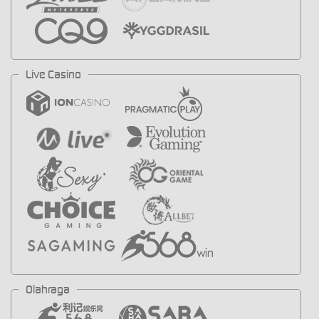
Live Casino
Olahraga