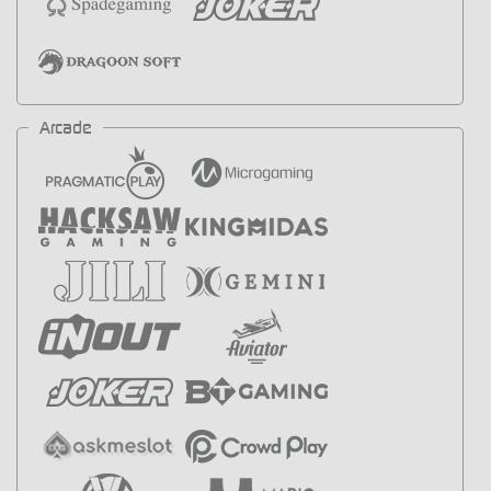
Arcade