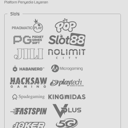
Platform Penyedia Layanan
Slots